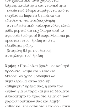
τον χρωματικό τόνο χαρίζοντας
λάμψη, απαλότητα και νεανικότητα
- ενυδατικό 24ωρο παράγοντα από το
εκχύλισμα Imperata Cylindrica και
τζίνσενγκ για αναζωογόνηση
- αντιοξειδωτικές πολυφαινόλες ελιάς,
ρόδι, μυρτιά και εκχύλισμα από το
αγιουρβεδικό φυτό Bacopa Monniera με
προστατευτική δράση από τις
ελεύθερες ρίζες.
- βιταμίνη Β5 με ενυδατική,
αντιφλογιστική δράση
Χρήση :
Πρωί ή/και βράδυ, σε καθαρό
πρόσωπο, λαιμό και ντεκολτέ.
Μπορεί να χρησιμοποιηθεί ως
συμπλήρωμα κάτω από την
καθημερινή κρέμα σας, ή μόνο του
κυρίως για λιπαρά και μικτά δέρματα.
Απαραίτητο το πρωί για λείανση των
χαρακτηριστικών σας και λάμψη,
καθώς και το βράδυ για επανορθωτική