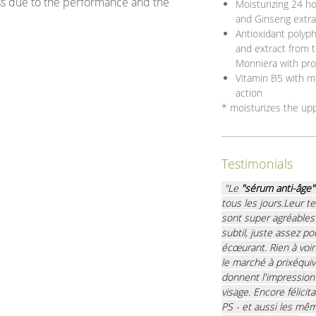
ss due to the performance and the
Moisturizing 24 ho
and Ginseng extrac
Antioxidant polyph
and extract from 
Monniera with prot
Vitamin B5 with mo
action
* moisturizes the upp
Testimonials
"Le
"sérum anti-âge" 
tous les jours.Leur te
sont super agréables 
subtil, juste assez p
écœurant. Rien à voir
le marché à prixéqui
donnent l'impression d
visage.
Encore félicit
PS - et aussi les mê