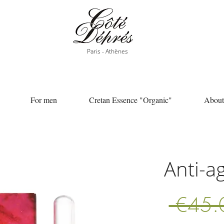
Paris - Athènes
For men
Cretan Essence "Organic"
About
Anti-a
 €45.