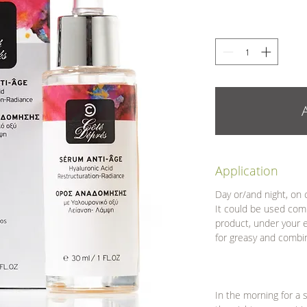
Application
Day or/and night, on 
It could be used com
product, under your e
for greasy and combin
In the morning for a 