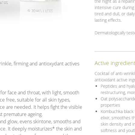
the night as a repairi
intensive cure durin
tired and dull, or daily
lasting effects.
Dermatologically tes
Active ingredien
rinkle, firming and antioxydant actives
Cocktail of anti-wrink
antioxidant active ing
Peptides and hyalu
for face and throat, with light, smooth
restructuring, moi
Oat polysaccharide
ce free, suitable for all skin types,
properties
nce
are needed. It helps fight the visible
Kombuchka black te
st premature ageing.
elixir, smoothes t
y and glow, evens skintone, smooths and
skin density and i
ce. It deeply moisturizes* the skin and
softness and yout