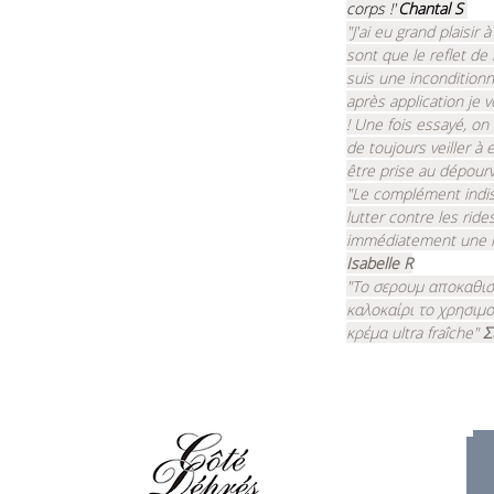
corps !"
Chantal S
"J'ai eu grand plaisir
sont que le reflet de 
suis une inconditionn
après application je v
!
Une fois essayé, on 
de toujours veiller à 
être prise au dépourvu
"Le complément indis
lutter contre les ride
immédiatement une im
Isabelle R
"Το σερουμ αποκαθιστ
καλοκαίρι το χρησιμ
κρέμα ultra fraîche"
Σ