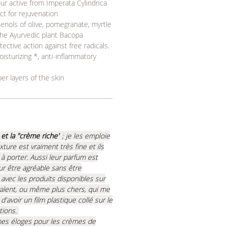
ur active from Imperata Cylindrica
t for rejuvenation
enols of olive, pomegranate, myrtle
the Ayurvedic plant Bacopa
ective action against free radicals.
isturizing *, anti-inflammatory
er layers of the skin
et la "crème riche"
; je les emploie
xture est vraiment très fine et ils
à porter. Aussi leur parfum est
our être agréable sans être
 avec les produits disponibles sur
valent, ou même plus chers, qui me
'avoir un film plastique collé sur le
ations.
mes éloges pour les crèmes de