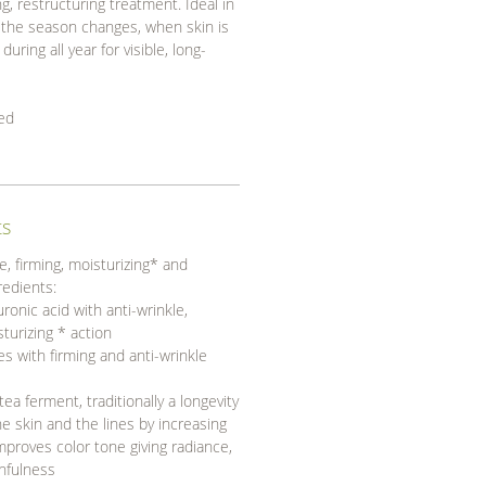
ng, restructuring treatment. Ideal in
g the season changes, when skin is
 during all year for visible, long-
ted
ts
le, firming, moisturizing* and
redients:
ronic acid with anti-wrinkle,
sturizing * action
s with firming and anti-wrinkle
a ferment, traditionally a longevity
he skin and the lines by increasing
mproves color tone giving radiance,
hfulness