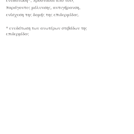
ενυδάτωση*, προστασία από τους
παράγοντες μόλυνσης, αντιγήρανση,
ενίσχυση της δομής της επιδερμίδας.
* ενυδάτωση των ανωτέρων στιβάδων της
επιδερμίδας
Καθαριστικός αφρός
After Shave Gel
Αντιγηραντική κρέμα
&
τζελ
ξυρίσματος
Κρέμα σώματος
Άδωνις