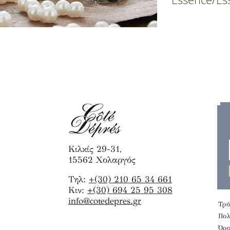
Κιλκίς 29-31,
15562 Χολαργός
Τηλ:
+(30) 210 65 34 661
Κιν:
+(30) 694 25 95 308
info@cotedepres.gr
Τρό
Πολ
Όρο