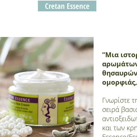
Cretan Essence
“Μια ιστο
αρωμάτων
θησαυρών
ομορφιάς,
Γνωρίστε τ
σειρά βασι
αντιοξειδω
και των κρ
Essence/Ess