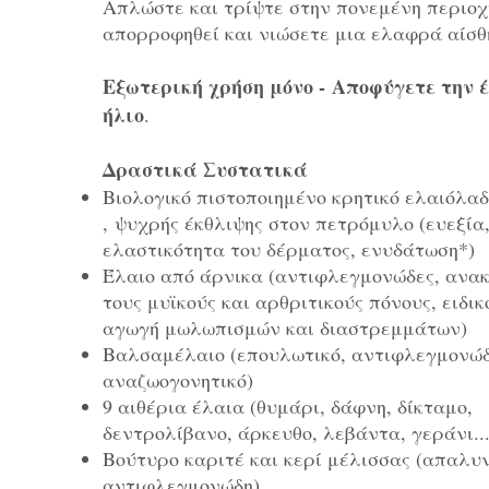
Απλώστε και τρίψτε στην πονεμένη περιοχ
απορροφηθεί και νιώσετε μια ελαφρά αίσθ
Εξωτερική χρήση μόνο - Αποφύγετε την έ
ήλιο
.
Δραστικά Συστατικά
Βιολογικό πιστοποιημένο κρητικό ελαιόλα
, ψυχρής έκθλιψης στον πετρόμυλο (ευεξία
ελαστικότητα του δέρματος, ενυδάτωση*)
Έλαιο από άρνικα (αντιφλεγμονώδες, ανακ
τους μυϊκούς και αρθριτικούς πόνους, ειδικ
αγωγή μωλωπισμών και διαστρεμμάτων)
Βαλσαμέλαιο (επουλωτικό, αντιφλεγμονώδ
αναζωογονητικό)
9 αιθέρια έλαια (θυμάρι, δάφνη, δίκταμο,
δεντρολίβανο, άρκευθο, λεβάντα, γεράνι...
Βούτυρο καριτέ και κερί μέλισσας (απαλυν
αντιφλεγμονώδη)