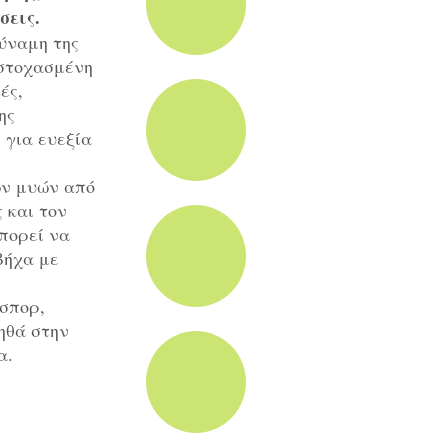
σεις.
ύναμη της
 στοχασμένη
ές,
ης
 για ευεξία
ων μυών από
 και τον
πορεί να
βήχα με
 σπορ,
ηθά στην
α.