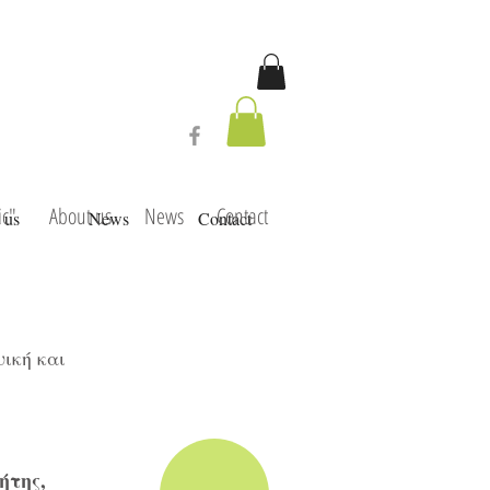
ic"
About us
News
Contact
 us
News
Contact
υική και
ήτης,