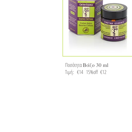
Ποσότητα
Βάζο 30 ml
Τιμή: €14
15%off €12