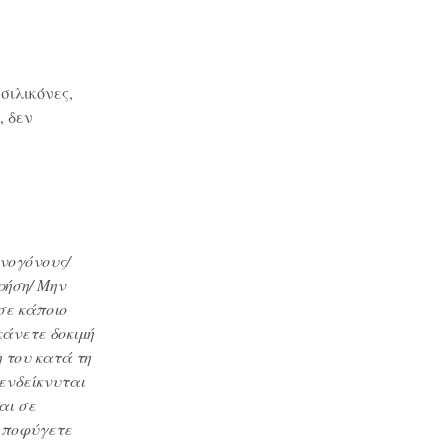
σιλικόνες,
, δεν
νογόνους/
ρήση/ Μην
σε κάποιο
κάνετε δοκιμή
 του κατά τη
τενδείκνυται
αι σε
 Αποφύγετε