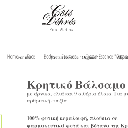
Paris - Athènes
Home
Face
Body
For men
Cretan Essence "Organ
For men
Cretan Essence "Organic"
About
Κρητικό Βάλσαμο
με άρνικα, ελιά και 9 αιθέρια έλαια. Για μ
αρθριτική ευεξία
100% φυτική κεραλοιφή, πλούσια σε
φαρμακευτικά φυτά και βότανα της Κρ