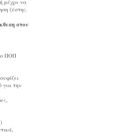
ή μέχρι να
ηση ζέστης.
κθεση στον
δο ΠΟΠ
,
ουφίζει
ό για την
ες,
)
τικά,