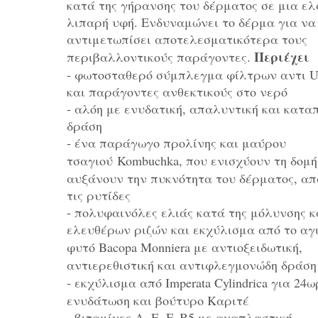
κατά της γήρανσης του δέρματος σε μια ελ
λιπαρή υφή. Ενδυναμώνει το δέρμα για να
αντιμετωπίσει αποτελεσματικότερα τους
Περιέχει
περιβαλλοντικούς παράγοντες.
- φωτοσταθερό σύμπλεγμα φίλτρων αντι
και παράγοντες ανθεκτικούς στο νερό
- αλόη με ενυδατική, απαλυντική και κατα
δράση
- ένα παράγωγο προλίνης και μαύρου
τσαγιού Kombuchka,
που ενισχύουν τη δομή
αυξάνουν την πυκνότητα του δέρματος, α
τις ρυτίδες
- πολυφαινόλες ελιάς κατά της μόλυνσης κ
ελευθέρων ριζών και εκχύλισμα από το αγ
φυτό Bacopa Monniera
με αντιοξειδωτική,
αντιερεθιστική και αντιφλεγμονώδη δράση
- εκχύλισμα από Imperata Cylindrica
για 24ω
ενυδάτωση και βούτυρο Καριτέ
- βιταμίνες Α, Ε, F, Β5 με αναπλαστική,