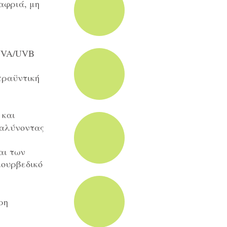
αφριά, μη
 UVA/UVB
πραϋντική
 και
παλύνοντας
αι των
ιουρβεδικό
ρη