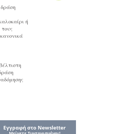
 δράση
καλοκαίρι ή
 τους
 κανονικά
βέλτιστη
δράση
ναδόμησης
Εγγραφή στο Νewsletter
Μείνετε Συντονισμένοι!