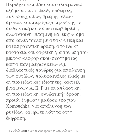
Περιέχει πεπτίδια και υαλουρονικό
οξύ με αντιρυτιδικές ιδιότητες,
πολυσακχαρίτες βρώμης, έλαιο
άργκαν και παράγωγο προλίνης με
συσφικτική και ενυδατική* δράση,
αλλαντοΐνη, βιταμίνη Β5, εκχύλισμα
από καλέντουλα
με απαλυντική και
καταπραΰντική δράση, από ινδική
καστανιά
και καφεΐνη για τόνωση του
μικροκυκλοφοριακού συστήματος
(κατά των μαύρων κύκλων),
διαθλαστικές πούδρες για απάλυνση
των ρυτίδων, πολυφαινόλες ελιάς με
αντιοξειδωτικές ιδιότητες, κοκτέιλ
βιταμινών A, E, F με αναπλαστική,
αντιοξειδωτική, ενυδατική* δράση,
προϊόν ζύμωσης μαύρου τσαγιού
Kombuchka, για απάλυνση των
ρυτίδων και φωτεινότητα στην
έκφραση.
* ενυδάτωση των ανωτέρων στρωμάτων της