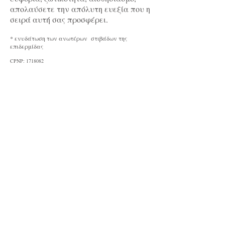
απολαύσετε την απόλυτη ευεξία που η
σειρά αυτή σας προσφέρει.
* ενυδάτωση των ανωτέρων στιβάδων της
επιδερμίδας
CPNP:
1718082
Green Tea
Renaissance
Côte d'Azur
Freesia