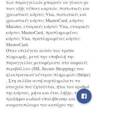
των παραγγελιών μπορούν να γίνουν με
τους εξής τύπους καρτών: πιστωτικές και
χρεωστικές κάρτες Visa, πιστωτικές και
χρεωστικές κάρτες MasterCard, κάρτες
Maestro, εταιρικές κάρτες Visa, εταιρικές
κάρτες MasterCard, προπληρωμένες
κάρτες Visa, προπληρωμένες κάρτες
MasterCard.
Όταν επιλέγετε αυτόν τον τρόπο
πληρωμής, μετά την υποβολή της
παραγγελίας μεταφέρεστε στο ασφαλές
περιβάλλον (SSL Secure Shopping) του
ηλεκτρονικού κέντρου πληρωμών (Stripe)
. Στη σελίδα αυτή συμπληρώνετε τα
στοιχεία που ζητούνται, ήτοι τον αριθμό
της κάρτας, μήνα και έτος λήξης, τον
τριψήφιο κωδικό επαλήθευσης και το
ονοματεπώνυμο του κατόχου της
κάρτας, ακολουθώντας τις σχετικές
οδηγίες, και υποβάλλετε την εντολή
χρέωσης της κάρτας σας.
Τα στοιχεία αυτά δεν καταχωρούνται
στο Δικτυακό Τόπο της Εταιρείας, αλλά