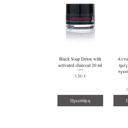
ά
5
0
Χ
ι
λ
ι
ο
σ
τ
ό
λ
ι
Black Soap Detox with
Αντι
τ
activated charcoal 20 ml
ημέρ
ρ
προσ
α
Τιμή
3,50 €
2
Προσθήκη