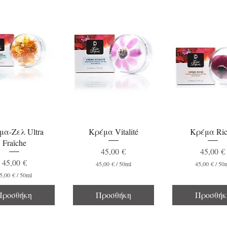
d edition
Limited edition
Limited edition
μα-Ζελ Ultra
Κρέμα Vitalité
Κρέμα Ric
Fraîche
Τιμή
Τιμή
45,00 €
45,00 €
Τιμή
45,00 €
45,00 €
/
50ml
45,00 €
/
50
4
4
5,00 €
/
50ml
5
5
4
,
,
5
Προσθήκη
Προσθήκη
Προσθήκ
0
0
,
0
0
0
0
€
€