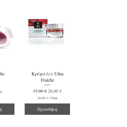
oικονομική συσκ.
he
Κρέμα-ζελ Ultra
Fraîche
Κανονική τιμή
Τιμή Έκπτωσης
37,00 €
28,00 €
ml
28,00 €
/
50ml
2
8
η
Προσθήκη
,
0
0