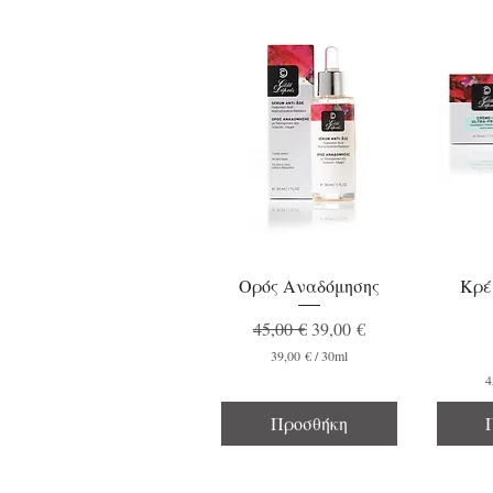
Best seller
Limite
Oρός Αναδόμησης
Κρέ
Κανονική τιμή
Τιμή Έκπτωσης
45,00 €
39,00 €
39,00 €
/
30ml
3
4
9
,
Προσθήκη
0
0
€