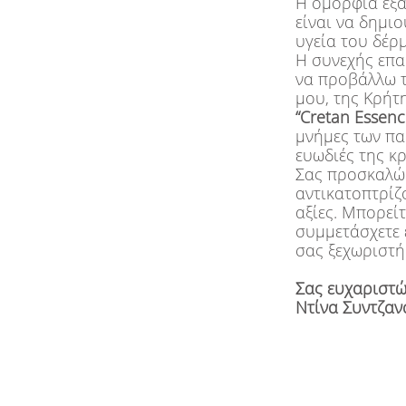
Η ομορφιά εξα
είναι να δημι
υγεία του δέρ
Η συνεχής επαφ
να προβάλλω τ
μου, της Κρήτ
“Cretan Essenc
μνήμες των πα
ευωδιές της κρ
Σας προσκαλώ 
αντικατοπτρίζ
αξίες. Μπορείτ
συμμετάσχετε 
σας ξεχωριστή
Σας ευχαριστώ
Ντίνα Συντζαν