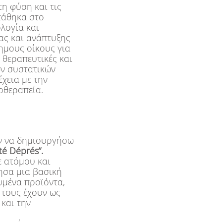
τη φύση και τις
στάθηκα στο
λογία και
ας και ανάπτυξης
ημους οίκους για
 θεραπευτικές και
ών συστατικών
χεια με την
οθεραπεία.
ών να δημιουργήσω
té Déprés”.
ε ατόμου και
ησα μια βασική
υμένα προϊόντα,
 τους έχουν ως
και την