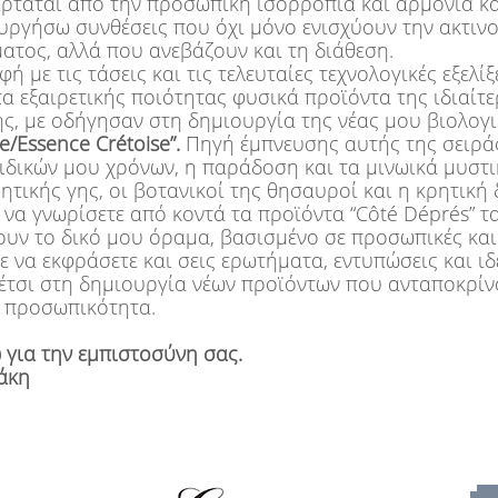
ρτάται από την προσωπική ισορροπία και αρμονία κ
ουργήσω συνθέσεις που όχι μόνο ενισχύουν την ακτινο
ματος, αλλά που ανεβάζουν και τη διάθεση.
ή με τις τάσεις και τις τελευταίες τεχνολογικές εξελίξ
α εξαιρετικής ποιότητας φυσικά προϊόντα της ιδιαίτ
ης, με οδήγησαν στη δημιουργία της νέας μου βιολογι
e/Essence Crétoise”.
Πηγή έμπνευσης αυτής της σειρά
ιδικών μου χρόνων, η παράδοση και τα μινωικά μυστι
ητικής γης, οι βοτανικοί της θησαυροί και η κρητική 
να γνωρίσετε από κοντά τα προϊόντα “Côté Déprés” τ
ουν το δικό μου όραμα, βασισμένο σε προσωπικές και
ε να εκφράσετε και σεις ερωτήματα, εντυπώσεις και ιδ
έτσι στη δημιουργία νέων προϊόντων που ανταποκρίν
 προσωπικότητα.
 για την εμπιστοσύνη σας.
άκη