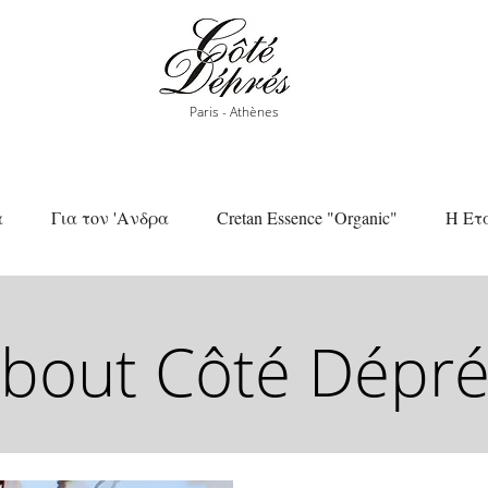
Paris - Athènes
α
Για τον 'Ανδρα
Cretan Essence "Organic"
Η Ετ
bout
Côté Dépré