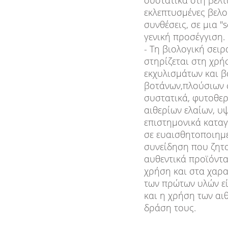
συστατικά στη βέλτ
εκλεπτυσμένες βελο
συνθέσεις, σε μια "
γενική προσέγγιση.
- Τη βιολογική σει
στηρίζεται στη χρ
εκχυλισμάτων και 
βοτάνων,πλούσιων σ
συστατικά, φυτοθε
αιθερίων ελαίων, υ
επιστημονικά κατα
σε ευαισθητοποιημ
συνείδηση που ζητο
αυθεντικά προϊόντα
χρήση και στα χαρα
των πρώτων υλών εί
και η χρήση των αιθ
δράση τους.