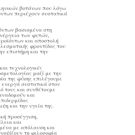
ληνικών βοτάνων που λόγω
ντων περιέχουν συστατικά
όντων βασισμένα στη
ενέργεια των φυτών,
προϊόντων και αποστολή
ελεσματικής φροντίδας του
ην επιστήμη και την
 και τεχνολογικές
σμετολογίας μαζί με την
φία της φύσης επιλέγουμε
ς ενεργά συστατικά στον
ό τους και συνθέτουμε
αναδομούν και
επιδερμίδας
ψη και την υγεία της.
ική προσέγγιση,
λεια και
μένα με απόλαυση και
υνοψίζουν τη φιλοσοφία