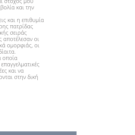
αι στόχος μου
βολία και την
εις και η επιθυμία
ερης πατρίδας
κής σειράς
ς αποτέλεσαν οι
κά ομορφιάς, οι
δίαιτα.
α οποία
 επαγγελματικές
έες και να
ονται στην δική