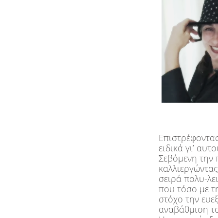
Επιστρέφοντας
ειδικά γι’ αυ
Σεβόμενη την 
καλλιεργώντας
σειρά πολυ-λε
που τόσο με τ
στόχο την ευε
αναβάθμιση το