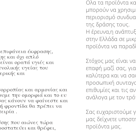
Ολα τα προϊόντα κα
μπορούν να χρησιμ
περιορισμό συνδυα
της δράσης τους.
Η έρευνα,η ανάπτυξ
στην Ελλάδα σε μικ
προϊόντα να παραδ
 επιφάνεια έκφρασης,
ης και όχι απλό
Στόχος μας είναι ν
είναι ορατά υγιές και
νολικής υγείας του
επαφή μαζί σας, γ
ερικής και
καλύτερα και να σα
προσωπική συνταγο
σορροπίας και αρμονίας και
επιθυμίες και τις α
υμε την ομορφιά και το ευ
ανάλογα με τον τρό
σας κάνουν να φαίνεστε και
τή φροντίδα θα πρέπει να
ειρία .
Σας ευχαριστούμε γ
μας δείχνετε υποστ
ύσης που αιώνες τώρα
προϊόντα μας.
ροστατεύει και θρέφει,