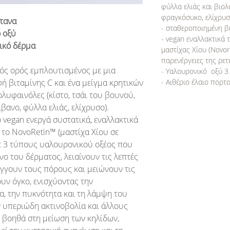
φύλλα ελιάς και βιολ
φραγκόσυκο, ελίχρυσ
ότανα
- σταθεροποιημένη β
 οξύ
- vegan εναλλακτικά 
νικό δέρμα
μαστίχας Χίου (Novore
παρενέργειες της ρετ
κός ορός εμπλουτισμένος με μια
- Υαλουρονικό οξύ 
- Αιθέριο έλαιο πορτ
 βιταμίνης C και ένα μείγμα κρητικών
λυφαινόλες (κίστο, τσάι του βουνού,
βανο, φύλλα ελιάς, ελίχρυσο).
 vegan ενεργά συστατικά, εναλλακτικά
ι το NovoRetin™ (μαστίχα Χίου σε
ε 3 τύπους υαλουρονικού οξέος που
νο του δέρματος, λειαίνουν τις λεπτές
ίγγουν τους πόρους και μειώνουν τις
ουν όγκο, ενισχύοντας την
α, την πυκνότητα και τη λάμψη του
 υπεριώδη ακτινοβολία και άλλους
 βοηθά στη μείωση των κηλίδων,