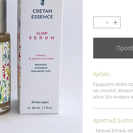
Προσθ
Χρήση:
Εφαρμόστε απαλά πρ
και ντεκολτέ, αποφε
μάτια. Στη συνέχεια
α
Δραστικά Συστα
- Κρητικά βότανα, τσά