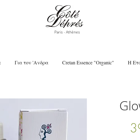
Paris - Athènes
α
Για τον 'Ανδρα
Cretan Essence "Organic"
Η Ετ
Glo
3