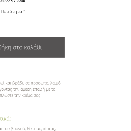
39,00 €
/
30ml
39,00 €
ανά
Ποσότητα
*
30
Χιλιοστόλιτρα
ήκη στο καλάθι
ωί και βράδυ σε πρόσωπο, λαιμό
ύγοντας την άμεση επαφή με τα
πλώστε την κρέμα σας.
τικά:
ι του βουνού, δίκταμο, κίστος,