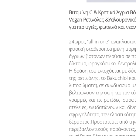
Βιταμίνη C & Κρητικά Άγρια Β
Vegan Ρετινόλες &Υαλουρονικό
για πιο υγιές, φωτεινό και νεα
24ωρος “all in one” αναπλαστι
φυσική σταθεροποιημένη μορφή
άγριων βοτάνων πλούσιο σε πο
δίκταμο, φραγκόσυκο, δεντρολί
Η δράση του ενισχύεται με δύο
της ρετινόλης, το Bakuchiol κα
λιποσώματα), σε συνδυασμό μ
βελτιώνουν την υφή και τον τό
γραμμές και τις ρυτίδες, συσφ
ατέλειες, ενυδατώνουν και δίν
σφριγηλότητα, την ελαστικότητ
δέρματος.Προστατεύει από την
περιβαλλοντικούς παράγοντες,