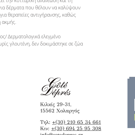
ιεί την κυτταρική ανανέωση και τη
για δέρματα που θέλουν να καλύψουν
 για θεραπείες αντιγήρανσης, καθώς
η ακμής.
ος/ Δερματολογικά ελεγμένο
ωρίς γλουτένη, δεν δοκιμάστηκε σε ζώα
Κιλκίς 29-31,
15562 Χολαργός
Τηλ:
+(30) 210 65 34 661
Κιν:
+(30) 694 25 95 308
info@cotedepres.gr