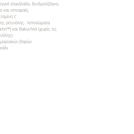
ογικό ελαιόλαδο, δενδρολίβανο,
ο και ιπποφαές
ιταμίνη C
της ρετινόλης : λιποσώματα
tin™) και Bakuchiol (χωρίς τις
ινόλης)
3 μοριακών βαρών
οκάλι