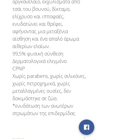
αργκανέλαιο, εκχυλίσματα από
τσάι του βουνού, δίκταμο,
ελίχρυσο και ιπποφαές,
ενυδατώνει και θρέφει,
αφήνοντας μια μεταξένια
αίσθηση και ένα απαλό άρωμα
αιθερίων ελαίων.
99,5% φυσική σύνθεση
Δερματολογικά ελεγμένο
CPNP
Χωρίς parabens, χωρίς σιλικόνες,
χωρίς πετροχημικά, χωρίς
μεταλλαγμένες ουσίες, δεν
δοκιμάστηκε σε ζώα.
*ενυδάτωση των ανωτέρων
στρωμάτων της επιδερμίδας