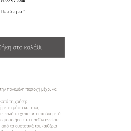
14,00 €
/
30ml
14,00 €
ανά
Ποσότητα
*
30
Χιλιοστόλιτρα
ήκη στο καλάθι
την πονεμένη περιοχή μέχρι να
κατά τη χρήση:
με τα μάτια και τους
ε καλά τα χέρια με σαπούνι μετά
σιμοποιήσετε το προϊόν αν είστε
 από τα συστατικά του (αιθέρια