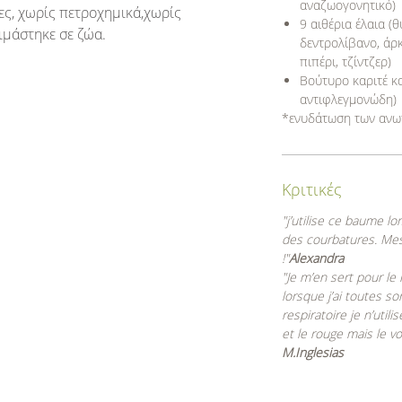
αναζωογονητικό)
ες, χωρίς πετροχημικά,χωρίς
9 αιθέρια έλαια (
ιμάστηκε σε ζώα.
δεντρολίβανο, άρκ
πιπέρι, τζίντζερ)
Βούτυρο καριτέ κα
αντιφλεγμονώδη)
*ενυδάτωση των ανω
Κριτικές
"j’utilise ce baume l
des courbatures. Mes 
!"
Alexandra
"Je m’en sert pour le
lorsque j’ai toutes 
respiratoire je n’util
et le rouge mais le v
M.Inglesias