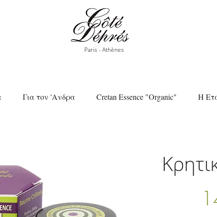
Paris - Athènes
α
Για τον 'Ανδρα
Cretan Essence "Organic"
Η Ετ
Κρητι
1