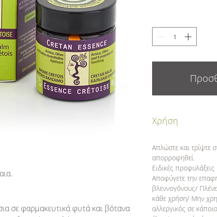
Προσθ
Χρήση
Απλώστε και τρίψτε σ
απορροφηθεί.
Ειδικές προφυλάξεις 
αια.
Αποφύγετε την επαφή 
βλεννογόνους/ Πλένετ
κάθε χρήση/ Μην χρη
ια σε φαρμακευτικά φυτά και βότανα
αλλεργικός σε κάποιο