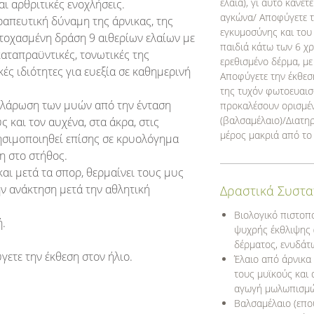
έλαια), γι αυτό κάνε
αι αρθριτικές ενοχλήσεις.
αγκώνα/ Αποφύγετε τ
ραπευτική δύναμη της άρνικας, της
εγκυμοσύνης και του
στοχασμένη δράση 9 αιθερίων ελαίων με
παιδιά κάτω των 6 χρ
καταπραϋντικές, τονωτικές της
ερεθισμένο δέρμα, με
ές ιδιότητες για ευεξία σε καθημερινή
Αποφύγετε την έκθεση
της τυχόν φωτοευαι
χαλάρωση των μυών από την ένταση
προκαλέσουν ορισμέν
(βαλσαμέλαιο)/Διατη
 και τον αυχένα, στα άκρα, στις
μέρος μακριά από το 
ησιμοποιηθεί επίσης σε κρυολόγημα
η στο στήθος.
και μετά τα σπορ, θερμαίνει τους μυς
ην ανάκτηση μετά την αθλητική
Δραστικά Συστα
Βιολογικό πιστοπ
ή.
ψυχρής έκθλιψης (
δέρματος, ενυδάτ
ετε την έκθεση στον ήλιο
.
Έλαιο από άρνικα
τους μυϊκούς και 
αγωγή μωλωπισμώ
Βαλσαμέλαιο (επο