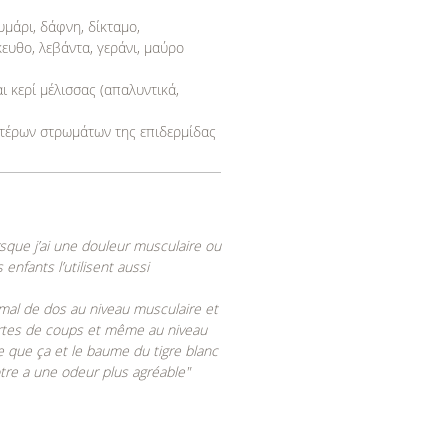
θυμάρι, δάφνη, δίκταμο,
ευθο, λεβάντα, γεράνι, μαύρο
ι κερί μέλισσας (απαλυντικά,
τέρων στρωμάτων της επιδερμίδας
orsque j’ai une douleur musculaire ou
enfants l’utilisent aussi
 mal de dos au niveau musculaire et
sortes de coups et même au niveau
ise que ça et le baume du tigre blanc
otre a une odeur plus agréable"