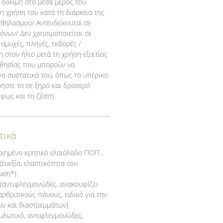
τε δοκιμή στο μέσα μέρος του
η χρήση του κατά τη διάρκεια της
 θηλασμού/ Αντενδείκνυται σε
όνων/ Δεν χρησιμοποιείται σε
 αμυχές, πληγές, εκδορές /
 στον ήλιο μετά τη χρήση εξαιτίας
σθησίας που μπορούν να
α συστατικά του, όπως το υπέρικο
ρήστε το σε ξηρό και δροσερό
φως και τη ζέστη.
τικά
οιημένο κρητικό ελαιόλαδο ΠΟΠ ,
ευεξία, ελαστικότητα του
ωση*)
 (αντιφλεγμονώδες, ανακουφίζει
αρθριτικούς πόνους, ειδικό για την
ν και διαστρεμμάτων)
υλωτικό, αντιφλεγμονώδες,