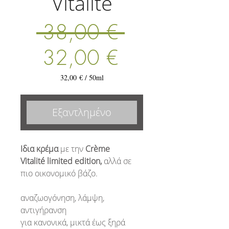
Vitalité
Κανονική
 38,00 € 
Τιμή
τιμή
32,00 €
Έκπτωσης
32,00 €
/
50ml
32,00 €
ανά
50
Εξαντλημένο
Χιλιοστόλιτρα
Ιδια κρέμα
με την
Crème
Vitalité limited edition,
αλλά σε
πιο οικονομικό βάζο.
αναζωογόνηση, λάμψη,
αντιγήρανση
για κανονικά, μικτά έως ξηρά