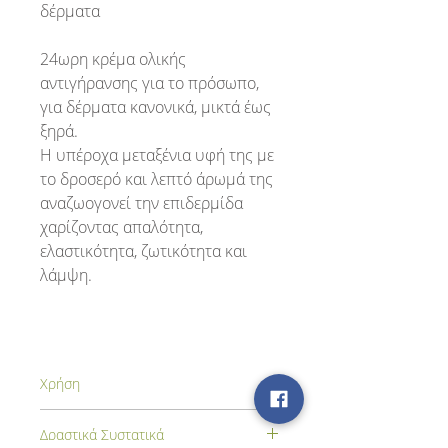
δέρματα
24ωρη κρέμα ολικής
αντιγήρανσης για το πρόσωπο,
για δέρματα κανονικά, μικτά έως
ξηρά.
Η υπέροχα μεταξένια υφή της με
το δροσερό και λεπτό άρωμά της
αναζωογονεί την επιδερμίδα
χαρίζοντας απαλότητα,
ελαστικότητα, ζωτικότητα και
λάμψη.
Χρήση
Πρωί ή/και βράδυ σύμφωνα με τις
Δραστικά Συστατικά
προτιμήσεις και τις ανάγκες σας,σε