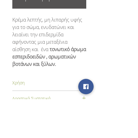
Κρέμα λεπτής, μη λιπαρής υφής
για το σώμα, ενυδατώνει και
λειαίνει την επιδερμίδα
αφήνοντας μια μεταξένια
αίσθηση και ένα
τονωτικό άρωμα
εσπεριδοειδών , αρωματικών
βοτάνων και ξύλων.
Χρήση
Απλώστε την κρέμα στο σώμα μέχρι να
Δραστικά Συστατικά
απορροφηθεί, μετά το μπάνιο ή το
ντους.
Εκχυλίσματα από νούφαρα,
τζίνσενγκ, αλόη, γιασεμί και
αμινοξέα μεταξιού.
Βρείτε μας στα Social Media