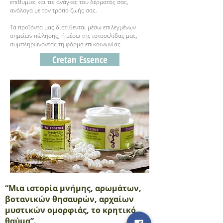
επιθυμίες και τις ανάγκες του δέρματός σας,
ανάλογα με τον τρόπο ζωής σας.
Τα προϊόντα μας διατίθενται μέσω επιλεγμένων
σημείων πώλησης, ή μέσω της ιστοσελίδας μας,
συμπληρώνοντας τη φόρμα επικοινωνίας.
Cretan Essence
“Μια ιστορία μνήμης, αρωμάτων,
βοτανικών θησαυρών, αρχαίων
μυστικών ομορφιάς, το κρητικό
θαύμα”.