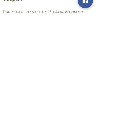
Γνωρίστε τη νέα μας βιολογική σειρά
βασισμένη στην αντιοξειδωτική δράση
της ελιάς και
των κρητικών βοτάνων
Cretan
Essence/Essence Crétoise.
Βρείτε μας στα Social Media
Κιλκίς 29-31,
15562 Χολαργός
Τηλ:
+(30) 210 65 34 661
Κιν:
+(30) 694 25 95 308
info@cotedepres.gr
Εγγραφή στο Νewsletter