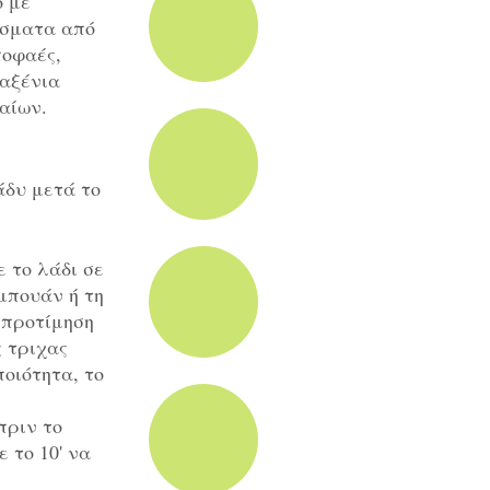
ο με
ίσματα από
ποφαές,
ταξένια
αίων.
άδυ μετά το
 το λάδι σε
μπουάν ή τη
 προτίμηση
ς τριχας
οιότητα, το
πριν το
 το 10' να