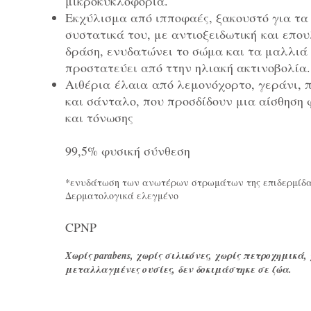
μικροκυκλοφορία.
Εκχύλισμα από ιπποφαές, ξακουστό για τα
συστατικά του, με αντιοξειδωτική και επο
δράση, ενυδατώνει το σώμα και τα μαλλιά 
προστατεύει από ττην ηλιακή ακτινοβολί
Αιθέρια έλαια από λεμονόχορτο, γεράνι, 
και σάνταλο, που προσδίδουν μια αίσθηση
και τόνωσης
99,5% φυσική σύνθεση
*ενυδάτωση των ανωτέρων στρωμάτων της επιδερμίδ
Δερματολογικά ελεγμένο
CPNP
Χωρίς parabens, χωρίς σιλικόνες, χωρίς πετροχημικά,
μεταλλαγμένες ουσίες, δεν δοκιμάστηκε σε ζώα.