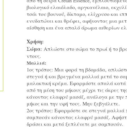
από τη σειρά Cretan Essence, εμπλουτισμέν
βιολογικό ελαιόλαδο, αργκανέλαιο, εκχυλ
τσάι του βουνού, δίκταμο, ελίχρυσο και ιπ
ενυδατώνει και θρέφει, αφήνοντας μια με
αίσθηση και ένα απαλό άρωμα αιθερίων ελ
Χρήση:
Σώμα
: Απλώστε στο σώμα το πρωί ή το βρ
ντους.
Μαλλιά:
1ος τρόπος: Μια φορά τη βδομάδα, απλώστε
στεγνά ή και βρεγμένα μαλλιά μετά το σα
μαλακτική κρέμα. Εφαρμόστε απαλά κατά
από τη μέση του μήκους μέχρι τις άκρες τη
κάνοντας ελαφρύ μασάζ, ανάλογα με την π
μήκος και την υφή τους. Μην ξεβγάλετε.
2ος τρόπος: Eφαρμόστε σε στεγνά μαλλιά 
σαμπουάν κάνοντας ελαφρύ μασάζ. Αφήστε
δράσει και μετά ξεπλένετε με σαμπουάν.