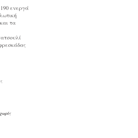
 190 ενεργά
υλωτική
και τα
α.
πατσουλί
 φρεσκάδας
ας
 χωρίς