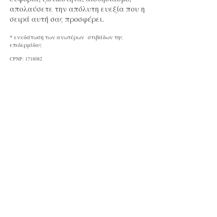
απολαύσετε την απόλυτη ευεξία που η
σειρά αυτή σας προσφέρει.
* ενυδάτωση των ανωτέρων στιβάδων της
επιδερμίδας
CPNP:
1718082
Green Tea
Renaissance
Côte d'Azur
Freesia