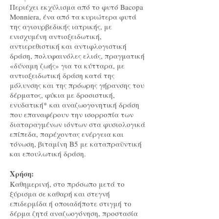
Περιέχει εκχύλισμα από το φυτό Bacopa
Monniera, ένα από τα κυριώτερα φυτά
της αγιουρβεδικής ιατρικής, με
ενισχυμένη αντιοξειδωτική,
αντιερεθιστική και αντιφλογιστική
δράση, πολυφαινόλες ελιάς, πραγματική
«δύναμη ζωής» για τα κύτταρα, με
αντιοξειδωτική δράση κατά της
μόλυνσης και της πρόωρης γήρανσης του
δέρματος, φύκια με δροσιστική,
ενυδατική* και αναζωογονητική δράση
που επαναφέρουν την ισορροπία των
διαταραγμένων ιόντων στα φυσιολογικά
επίπεδα, παρέχοντας ενέργεια και
τόνωση, βιταμίνη Β5 με καταπραϋντική
και επουλωτική δράση.
Χρήση:
Καθημερινή, στο πρόσωπο μετά το
ξύρισμα σε καθαρή και στεγνή
επιδερμίδα ή οποιαδήποτε στιγμή το
δέρμα ζητά αναζωογόνηση, προστασία