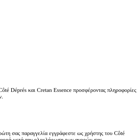
ôté Déprés και Cretan Essence προσφέροντας πληροφορίες
ν.
ρώτη σας παραγγελία εγγράφεστε ως χρήστης του Côté
ε φορά μετά την ολοκλήρωση των αγορών σας,