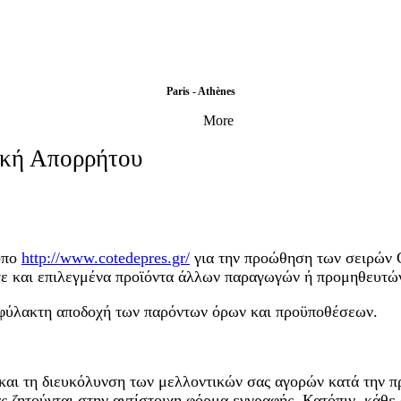
Paris - Athènes
More
τική Απορρήτου
όπο
http://www.cotedepres.gr/
για την προώθηση των σειρών C
ίτε και επιλεγμένα προϊόντα άλλων παραγωγών ή προμηθευτώ
ιφύλακτη αποδοχή των παρόντων όρων και προϋποθέσεων.
και τη διευκόλυνση των μελλοντικών σας αγορών κατά την π
ς ζητούνται στην αντίστοιχη φόρμα εγγραφής. Κατόπιν, κάθ