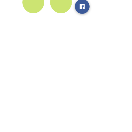
Βρείτε μας στα Social Media
Κιλκίς 29-31,
15562 Χολαργός,
Αθήνα
Τηλ: +(30) 210 65 34 661
Κιν: +(30) 694 25 95 308
info@cotedepres.gr