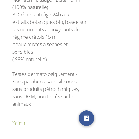
(100% naturelle)
3.
Crème anti-âge 24h aux
extraits botaniques bio, basée sur
les nutriments antioxydants du
régime crétois
15 ml
peaux mixtes à sèches et
sensibles
( 99% naturelle)
Testés dermatologiquement -
Sans parabens, sans silicones,
sans produits pétrochimiques,
sans OGM, non testés sur les
animaux
Χρήση
Νερό καθαρισμού με βότανα:
Απλώστε
Ingrédients actifs