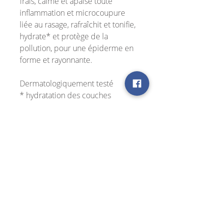
frais, calme et apaise toute
inflammation et microcoupure
liée au rasage, rafraîchit et tonifie,
hydrate* et protège de la
pollution, pour une épiderme en
forme et rayonnante.
Dermatologiquement testé
* hydratation des couches
supérieures de la peau
Application
Tous les jours après le rasage sur
Ingrédients actifs
peau nettoyée et sèche, ou dès que
votre peau nécessite tonicité,
Extrait de la plante Bacopa
protection et fraîcheur.
Monniera, l'une des principales
plantes de la médecine
ayurvédique, à l'action
Βρείτε μας στα Social Media