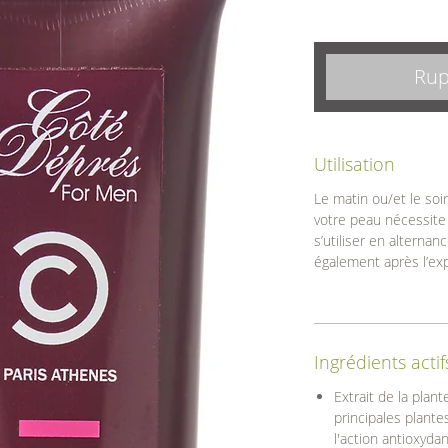
Rup
Utilisation
Le matin ou/et le soi
votre peau nécessite 
s’utiliser en alternan
également après l’expo
Ingrédients actif
Extrait de la plan
principales plante
l'action antioxydant