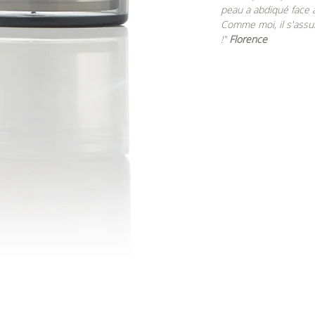
peau a abdiqué face
Comme moi, il s'assur
!"
Florence