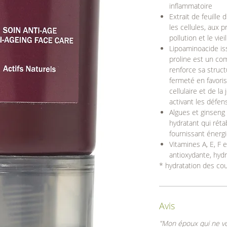
inflammatoire
Extrait de feuille d
les cellules, aux 
pollution et le vi
Lipoaminoacide iss
proline est un co
renforce sa struct
fermeté en favorisa
cellulaire et de l
activant les défen
Algues et ginseng 
hydratant qui rétab
fournissant énergi
Vitamines A, E, F 
antioxydante, hydr
* hydratation des co
Avis
"Mon époux qui ne vou