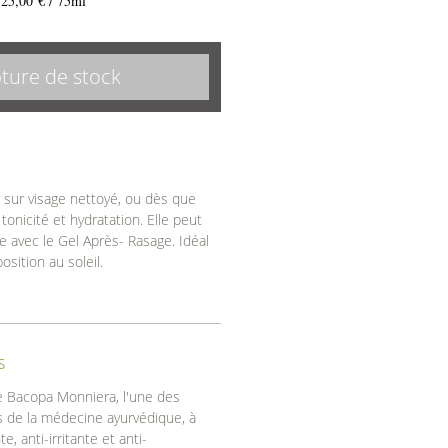
25,00 €
/
75ml
25,00 €
pour
75
ture de stock
Millilitres
r sur visage nettoyé, ou dès que
tonicité et hydratation. Elle peut
ce avec le Gel Après- Rasage. Idéal
sition au soleil.
s
te Bacopa Monniera, l'une des
s de la médecine ayurvédique, à
e, anti-irritante et anti-