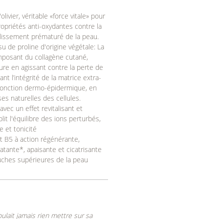
'olivier, véritable «force vitale» pour
propriétés anti-oxydantes contre la
eillissement prématuré de la peau.
u de proline d'origine végétale: La
mposant du collagène cutané,
ure en agissant contre la perte de
nt l’intégrité de la matrice extra-
a jonction dermo-épidermique, en
ses naturelles des cellules.
avec un effet revitalisant et
lit l'équilibre des ions perturbés,
e et tonicité
et B5 à action régénérante,
atante*, apaisante et cicatrisante
uches supérieures de la peau
lait jamais rien mettre sur sa