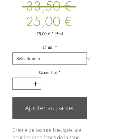
Prix
 33,50 € 
Prix
original
25,00 €
promotionnel
25,00 €
/
15ml
25,00 €
pour
15 ml.
*
15
Millilitres
Quantité
*
Ajouter au panier
Crème de texture fine, spéciale
pour les problèmes de la zone