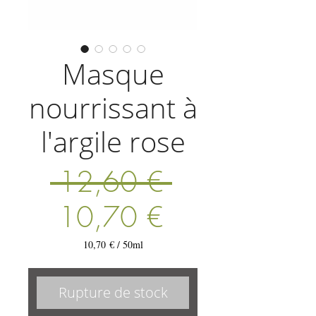
Masque
nourrissant à
l'argile rose
Prix
 12,60 € 
Prix
original
10,70 €
promotionnel
10,70 €
/
50ml
10,70 €
pour
50
Rupture de stock
Millilitres