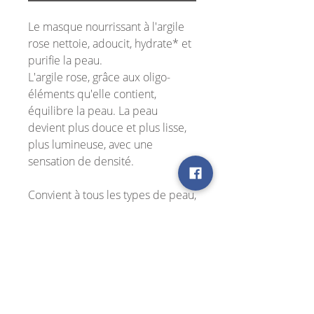
Le masque nourrissant à l'argile
rose nettoie, adoucit, hydrate* et
purifie la peau.
L'argile rose, grâce aux oligo-
éléments qu'elle contient,
équilibre la peau. La peau
devient plus douce et plus lisse,
plus lumineuse, avec une
sensation de densité.
Convient à tous les types de peau,
même aux peaux les plus
sensibles.
Application
Appliquez une couche épaisse de
Ingrédients actifs
masque sur une peau nettoyée, en