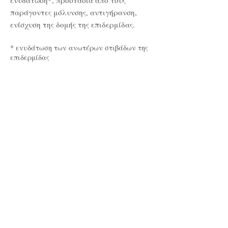
ενυδάτωση*, προστασία από τους
παράγοντες μόλυνσης, αντιγήρανση,
ενίσχυση της δομής της επιδερμίδας.
* ενυδάτωση των ανωτέρων στιβάδων της
επιδερμίδας
Καθαριστικός αφρός
After Shave Gel
Αντιγηραντική κρέμα
&
τζελ
ξυρίσματος
Κρέμα σώματος
Άδωνις