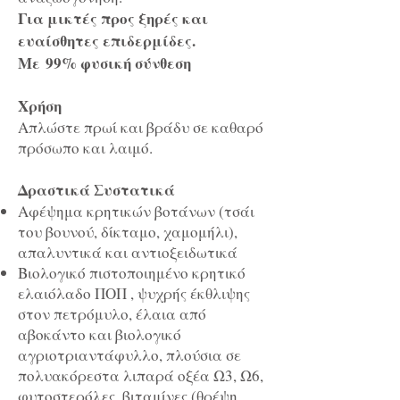
Για μικτές προς ξηρές και
ευαίσθητες επιδερμίδες.
Με 99% φυσική σύνθεση
Χρήση
Απλώστε πρωί και βράδυ σε καθαρό
πρόσωπο και λαιμό.
Δραστικά Συστατικά
Αφέψημα κρητικών βοτάνων (τσάι
του βουνού, δίκταμο, χαμομήλι),
απαλυντικά και αντιοξειδωτικά
Βιολογικό πιστοποιημένο κρητικό
ελαιόλαδο ΠΟΠ , ψυχρής έκθλιψης
στον πετρόμυλο, έλαια από
αβοκάντο και βιολογικό
αγριοτριαντάφυλλο, πλούσια σε
πολυακόρεστα λιπαρά οξέα Ω3, Ω6,
φυτοστερόλες, βιταμίνες (θρέψη,