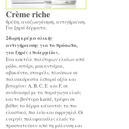
Crème riche
θρέψη, αναζωογόνηση, αντιγήρανση.
Για ξηρά δέρματα.
24ωρη κρέμα ολικής
αντιγήρανσης για το πρόσωπο,
για ξηρές επιδερμίδες.
Ενα κοκτέιλ πολύτιμων ελαίων από
ρόδο, σιτάρι, μακαντάμια,
αβοκάντο, σταφύλι, πλούσιων σε
πολυακόρεστα λιπαρά οξέα και
βιταμίνες A, B, C, E και F, σε
συνδυασμό με τα παράγωγα ελιάς
και το βούτυρο karité, τρέφει σε
βάθος το δέρμα κάνοντάς το πιο
ελαστικό, πιο λείο και σφριγηλό. Οι
ενεργές πολυφαινόλες ελιάς το
προστατεύουν από τη μόλυνση και