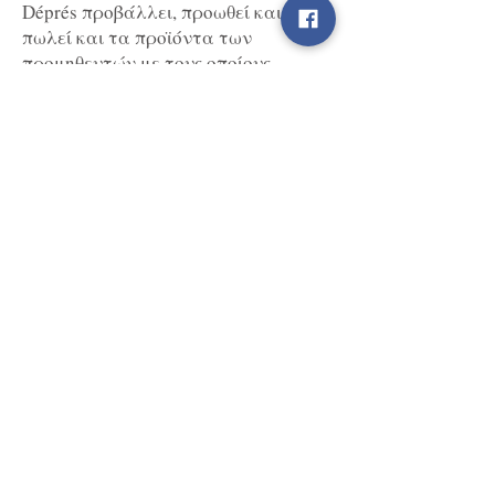
Déprés προβάλλει, προωθεί και
πωλεί και τα προϊόντα των
προμηθευτών με τους οποίους
συνεργάζεται. Ως προμηθευτής
νοείται και κάθε παραγωγός/
συσκευαστής, εισαγωγέας/
διανομέας, όπως ορίζεται σε
ειδικότερες νομοθετικές διατάξεις. Η
εταιρία διατηρεί το δικαίωμα να
επιλέγει ελεύθερα τα προϊόντα που
προβάλλει στην Ιστοσελίδα της και
να τροποποιεί, ανανεώνει ή/και
αποσύρει αυτά οποτεδήποτε και
χωρίς προηγούμενη ειδοποίηση. Το
ίδιο ισχύει και για την τιμολογιακή
της πολιτική, τις τυχόν προσφορές
και τις εκπτώσεις τις οποίες δύναται
να επιλέγει και να διενεργεί
ελεύθερα καθώς και να τροποποιεί,
ανανεώνει ή/και αποσύρει